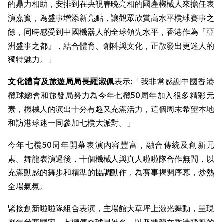
的鼎力相助，安排到在央視春晚亮相的國產機械人來擔任表
演嘉賓，為盛事增添新亮點，讓觀眾欣賞高水平欖球賽事之
餘，同時感受到中國機器人的全球領先水平，香港作為『亞
洲盛事之都』，結合體育、創科與文化，正散發出更迷人的
獨特魅力。」
文化體育及旅遊局局長羅淑佩
表示:「我非常感謝中國香港
欖球總會和旅發局努力為今年七欖50周年加入很多精彩元
素，機械人的演出十分有趣又充滿活力，這個周末希望本地
和訪港球迷一同參加七欖大派對。」
今年七欖50周年開幕表演內容豐富，融合傳統及創新元
素。舞龍表演過後，十個機械人與真人啦啦隊合作無間，以
充滿動感的舞步和精準的協調動作，為賽事揭開序幕，炒熱
全場氣氛。
緊接創新啦啦隊組合表演，主場館大草坪上激光舞動，呈現
歷年參賽國家、七欖傳奇球星姓名，以及雙龍在香港飛舞的