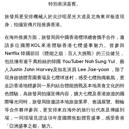
特別表演嘉賓。
旅發局更安排機械人於尖沙咀星光大道及北角東岸板道現
身，拍攝宣傳片段推廣香港。
在海外推廣方面，旅發局與中國香港欖球總會攜手合作，邀
請多位國際KOL來港體驗香港七欖盛事魅力。曾參與
Netflix 韓國節目《體能之巔：百人大挑戰》的三位健兒，
包括擁有逾千萬粉絲的韓國 YouTuber Noh Sung Yul、藝
人Justin John Harvey及知名演員 Lee Jae-yoon ，除了
現身啟德體育園賽場及七欖球迷村，感受七欖熱熾氣氛，更
走訪香港地標參與一系列結合體能挑戰及本地美食文化的特
色體驗，為旅發局拍攝宣傳內容，擴大七欖及香港旅遊的國
際曝光同時，旅發局除邀請本地旅遊業界、會議展覽、郵輪
等合作夥伴參與，更安排來自海外的旅行社代表及傳媒到
場，一同現場見證這項年度國際焦點體育盛事，感受香港
「亞洲盛事之都」魅力。