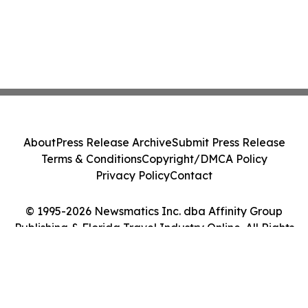
About
Press Release Archive
Submit Press Release
Terms & Conditions
Copyright/DMCA Policy
Privacy Policy
Contact
© 1995-2026 Newsmatics Inc. dba Affinity Group
Publishing & Florida Travel Industry Online. All Rights
Reserved.
Cookie Settings / Your Privacy Choices