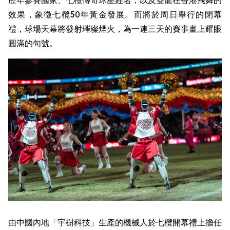
效果，象徵七欖50年黃金發展。而將於周日舉行的閉幕
禮，球場天幕將發射璀璨煙火，為一連三天的賽事畫上耀眼
圓滿的句號。
由中國內地「宇樹科技」生產的機械人於七欖開幕禮上擔任