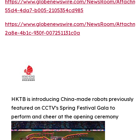
https://www.globenewswire.com/NewsRoom/Attachm
55d4-4da7-b005-2105354cd985
https://www.globenewswire.com/NewsRoom/Attachm
2a8e-4b1c-930f-007251131c0a
HKTB is introducing China-made robots previously
featured on CCTV’s Spring Festival Gala to
perform and cheer at the opening ceremony