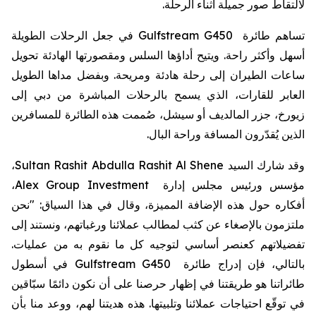
لالتقاط صور جميلة أثناء الرحلة.
في جعل الرحلات الطويلة
Gulfstream G450
تساهم طائرة
أسهل وأكثر راحة. ويتيح أداؤها السلس ومقصورتها الهادئة تحويل
ساعات الطيران إلى رحلة هادئة ومريحة. وبفضل مداها الطويل
العابر للقارات، الذي يسمح بالرحلات المباشرة من دبي إلى
زيورخ، جزر المالديف أو سيشل، صُممت هذه الطائرة للمسافرين
الذين يُقدّرون المسافة وراحة البال.
،
Sultan Rashit Abdulla Rashit Al Shene
وقد شارك السيد
،
Alex Group Investment
مؤسس ورئيس مجلس إدارة
أفكاره حول هذه الإضافة المميزة، وقال في هذا السياق: "نحن
ملتزمون بالإصغاء عن كثب لمطالب عملائنا ورغباتهم، ونستند إلى
تفضيلاتهم كعنصر أساسي لتوجيه كل ما نقوم به من عمليات.
في أسطول
Gulfstream G450
بالتالي، فإن إدراج طائرة
طائراتنا هو طريقتنا في إظهار حرصنا على أن نكون دائمًا سبّاقين
في توقّع احتياجات عملائنا وتلبيتها. هذه هديتنا لهم، ووعد منا بأن