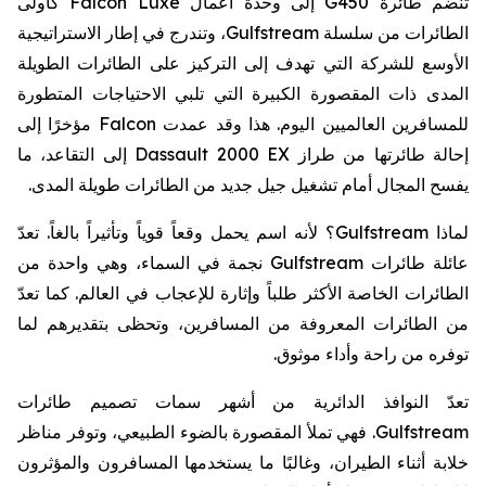
كأولى
Falcon Luxe
إلى وحدة أعمال
G450
تنضم طائرة
، وتندرج في إطار الاستراتيجية
Gulfstream
الطائرات من سلسلة
الأوسع للشركة التي تهدف إلى التركيز على الطائرات الطويلة
المدى ذات المقصورة الكبيرة التي تلبي الاحتياجات المتطورة
مؤخرًا إلى
Falcon
للمسافرين العالميين اليوم. هذا وقد عمدت
إلى التقاعد، ما
Dassault 2000 EX
إحالة طائرتها من طراز
يفسح المجال أمام تشغيل جيل جديد من الطائرات طويلة المدى.
؟ لأنه اسم يحمل وقعاً قوياً وتأثيراً بالغاً. تعدّ
Gulfstream
لماذا
نجمة في السماء، وهي واحدة من
Gulfstream
عائلة طائرات
الطائرات الخاصة الأكثر طلباً وإثارة للإعجاب في العالم. كما تعدّ
من الطائرات المعروفة من المسافرين، وتحظى بتقديرهم لما
توفره من راحة وأداء موثوق.
تعدّ النوافذ الدائرية من أشهر سمات تصميم طائرات
. فهي تملأ المقصورة بالضوء الطبيعي، وتوفر مناظر
Gulfstream
خلابة أثناء الطيران، وغالبًا ما يستخدمها المسافرون والمؤثرون